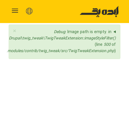
vigation
×
پیغام وضعیت
Debug
: Image path is empty. in
Drupal\twig_tweak\TwigTweakExtension::imageStyleFilter()
(line
500
of
modules/contrib/twig_tweak/src/TwigTweakExtension.php
).