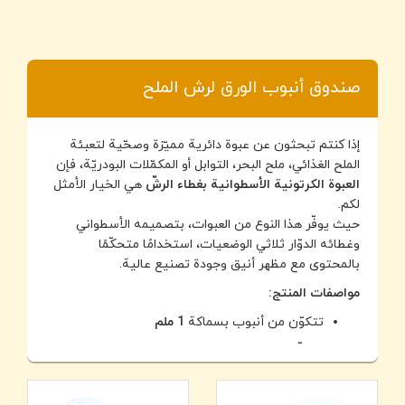
صندوق أنبوب الورق لرش الملح
إذا كنتم تبحثون عن عبوة دائرية مميّزة وصحّية لتعبئة
الملح الغذائي، ملح البحر، التوابل أو المكمّلات البودريّة، فإن
العبوة الكرتونية الأسطوانية بغطاء الرشّ
هي الخيار الأمثل
لكم.
حيث يوفّر هذا النوع من العبوات، بتصميمه الأسطواني
وغطائه الدوّار ثلاثي الوضعيات، استخدامًا متحكّمًا
بالمحتوى مع مظهر أنيق وجودة تصنيع عالية.
مواصفات المنتج:
تتكوّن من أنبوب بسماكة
1 ملم
متوفّرة بأقطار
56 ملم
ارتفاع قابل للتخصيص حسب حجم المنتج