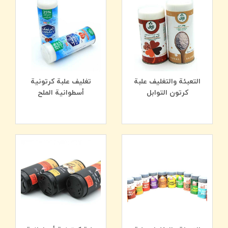
غطاء دوّار بثلاث وضعيات
إمكانية إضافة
غطاء شفاف
للحفاظ على نظافة الغطاء
الثلاثي
إمكانية إنتاج عبوات
بنافذة عرض (ڤيترين)
إنتاج مع
طباعة خاصة
حسب الهوية البصرية للعلامة
التجارية
التعبئة والتغليف علبة
تغليف علبة كرتونیة
کرتون التوابل
أسطوانیة الملح