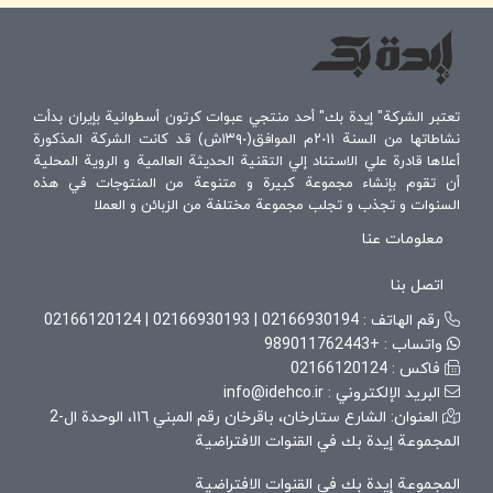
تعتبر الشركة" إيدة بك" أحد منتجي عبوات كرتون أسطوانية بإيران بدأت
نشاطاتها من السنة ٢٠١١م الموافق(١٣٩٠ش) قد كانت الشركة المذكورة
أعلاها قادرة علي الاستناد إلي التقنية الحديثة العالمية و الروية المحلية
أن تقوم بإنشاء مجموعة كبيرة و متنوعة من المنتوجات في هذه
السنوات و تجذب و تجلب مجموعة مختلفة من الزبائن و العملا
معلومات عنا
اتصل بنا
رقم الهاتف :
02166930194
|
02166930193
|
02166120124
واتساب :
+989011762443
فاكس :
02166120124
البريد الإلكتروني :
info@idehco.ir
العنوان: الشارع ستارخان، باقرخان رقم المبني ١١٦، الوحدة ال-2
المجموعة إيدة بك في القنوات الافتراضية
المجموعة إيدة بك في القنوات الافتراضية