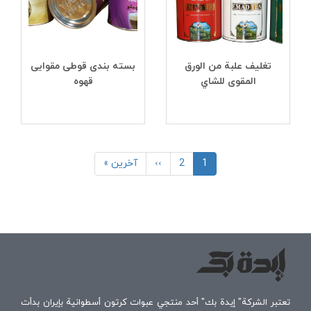
تغليف علبة من الورق
بسته بندی قوطی مقوایی
المقوى للشاي
قهوه
Pagination
1
2
Current
››
الصفحة
الصفحة
Last
آخرین »
page
التالية
page
تعتبر الشركة" إيدة بك" أحد منتجي عبوات كرتون أسطوانية بإيران بدأت