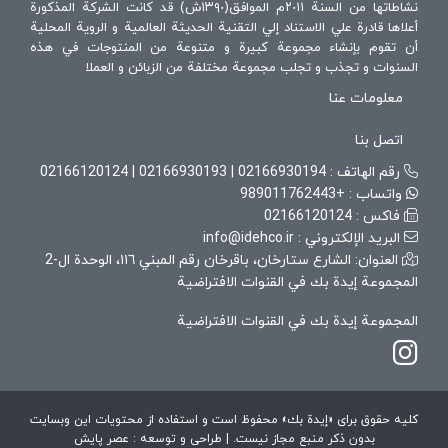
نشاطاتها من السنة ٢٠١١م الموافق(١٣٩٠ش) قد كانت الشركة المذكورة
أعلاها قادرة علي الاستناد إلي التقنية الحديثة العالمية و الروية المحلية
أن تقوم بإنشاء مجموعة كبيرة و متنوعة من المنتوجات في هذه
السنوات و تجذب و تجلب مجموعة مختلفة من الزبائن و العملا
معلومات عنا
اتصل بنا
رقم الهاتف :
02166930194
|
02166930193
|
02166120124
واتساب :
+989011762443
فاكس :
02166120124
البريد الإلكتروني :
info@idehco.ir
العنوان: الشارع ستارخان، باقرخان رقم المبني ١١٦، الوحدة ال-2
المجموعة إيدة بك في القنوات الافتراضية
المجموعة إيدة بك في القنوات الافتراضية
کلیه حقوق برای «إيدة بك» محفوظ است و استفاده از محتویات این وبسایت
بدون ذکر منبع مجاز نیست. | طراحی و توسعه : عصر پایش