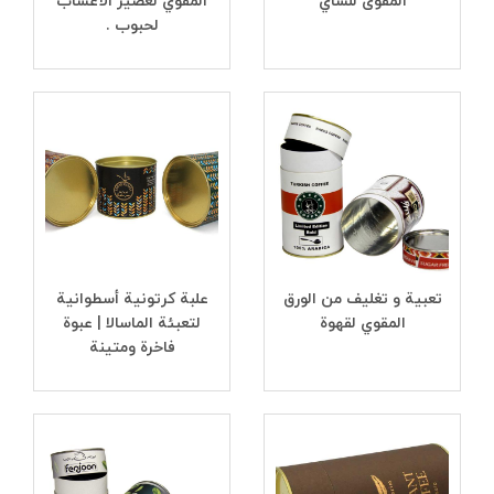
المقوى للشاي
المقوي لعصير الأعشاب
لحبوب .
تعبیة و تغلیف من الورق
علبة كرتونية أسطوانية
المقوي لقهوة
لتعبئة الماسالا | عبوة
فاخرة ومتينة