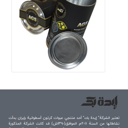
تعتبر الشركة" إيدة بك" أحد منتجي عبوات كرتون أسطوانية بإيران بدأت
نشاطاتها من السنة ٢٠١١م الموافق(١٣٩٠ش) قد كانت الشركة المذكورة