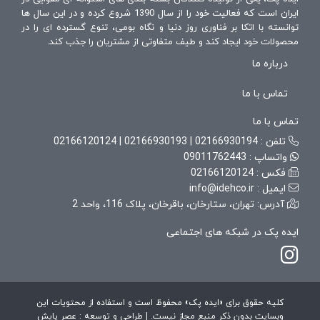
ایران است که فعالیت خود را از سال 1390 شروع کرده و در این سال ها
ابعاد قوطی (قطر و ارتفاع)
توانسته با اتکا بر فناوری روز دنیا و نگاه بومی، تنوع گسترده ای را در
نوع چاپ (افست، طلاکوب، برجسته‌سازی و...)
محصولات خود ایجاد کند و طیف متفاوتی از مشتریان را جذب کند.
درباره ما
تیراژ سفارش
نوع مقوای مورد استفاده
تماس با ما
برای دریافت
قیمت روز قوطی مقوایی بدون درب فلزی
تماس با ما
کافیست با کارشناسان ما تماس بگیرید یا فرم ثبت سفارش
تلفن :
را تکمیل کنید.
02166930194
|
02166930193
|
02166120124
واتساپ :
09011762443
فکس :
02166120124
ایمیل :
info@idehco.ir
آدرس: تهران، ستارخان، باقرخان، پلاک 116، واحد 2
ایده پک در شبکه های اجتماعی
کلیه حقوق برای «ایده پک» محفوظ است و استفاده از محتویات این
وبسایت بدون ذکر منبع مجاز نیست. | طراحی و توسعه : عصر پایش