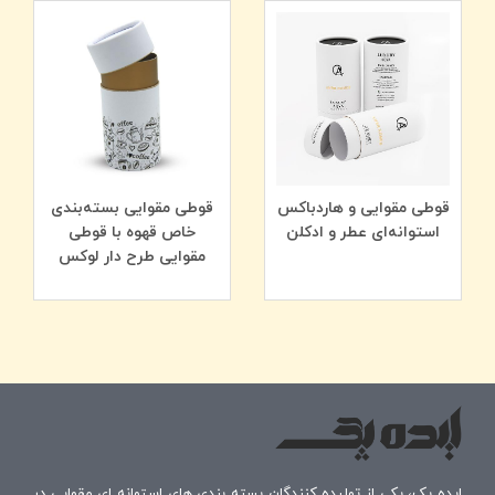
می‌شود. در این مدل، هم کف و هم درب قوطی از مقوای
سخت تولید می‌شوند که هم وزن سبک‌تری دارد و هم در
حمل‌ونقل و صادرات مقرون‌به‌صرفه‌تر است.
📦 کاربردهای بسته‌بندی سرو ته کاغذی
قوطی‌های تمام مقوایی بدون درب فلزی، برای بسته‌بندی
موارد زیر بسیار مناسب‌اند:
خشکبار و آجیل
قوطی مقوایی و هاردباکس
قوطی مقوایی بسته‌بندی
چای و دمنوش
استوانه‌ای عطر و ادکلن
خاص قهوه با قوطی
مقوایی طرح دار لوکس
ادویه‌جات
شکلات و شیرینی خشک
محصولات تبلیغاتی سبک
عطر و ادکلن
💰
قیمت قوطی مقوایی
تمام مقوا
اگر به دنبال
قوطی مقوایی خاص
با طراحی شکیل و چاپ
اختصاصی هستید، مدل
سرو ته کاغذی
بهترین گزینه است.
قیمت این نوع بسته‌بندی به عوامل زیر بستگی دارد:
ایده پک، یکی از تولیده کنندگان بسته بندی های استوانه ای مقوایی در